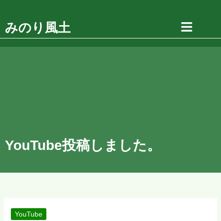
内
ア
ー
容
みのり風土
カ
を
イ
ス
ブ
キ
ッ
プ
YouTube投稿しました。
YouTube